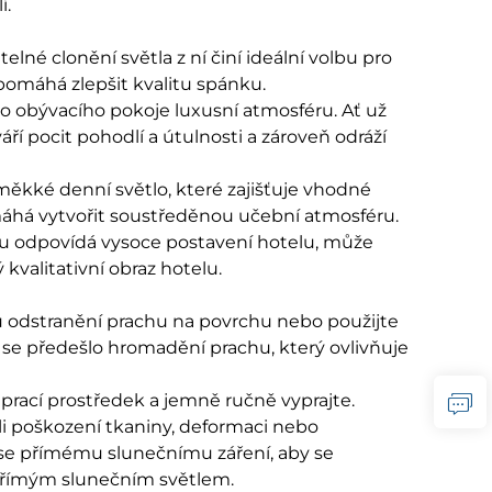
í.
lné clonění světla z ní činí ideální volbu pro
 pomáhá zlepšit kvalitu spánku.
 do obývacího pokoje luxusní atmosféru. Ať už
í pocit pohodlí a útulnosti a zároveň odráží
 měkké denní světlo, které zajišťuje vhodné
omáhá vytvořit soustředěnou učební atmosféru.
rtu odpovídá vysoce postavení hotelu, může
kvalitativní obraz hotelu.​
 odstranění prachu na povrchu nebo použijte
 se předešlo hromadění prachu, který ovlivňuje
 prací prostředek a jemně ručně vyprajte.
li poškození tkaniny, deformaci nebo
 se přímému slunečnímu záření, aby se
přímým slunečním světlem.​