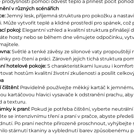
 prodyšnosti pomoci odvést teplo a přinést pocit pohodl
nění v různých scénářích
ce:
Jemný lesk, příjemná struktura pro pokožku a nastavite
ci. Může vytvořit teplé a klidné prostředí pro spánek, což
cí pokoj:
Elegantní vzhled a kvalitní struktura přinášejí
máte hosty nebo se během dne věnujete odpočinku, vytvář
majitele.
ovna:
Světlé a tenké závěsy ze silonové vaty propouštějí
nky pro čtení a práci. Zároveň jejich tichá struktura p
ní hotelové pokoje:
S charakteristikami luxusu i komfo
ovat hostům kvalitní životní zkušenosti a posílit celkový 
a​
 čištění:
Pravidelně používejte měkký kartáč k jemnému
u kartáčovou hlavici vysavače k odstranění prachu, aby
 a texturu.​
mky k praní:
Pokud je potřeba čištění, vyberte neutrální
te se intenzivnímu tření a praní v pračce, abyste předeš
dnutí. Po praní nechte přirozeně proschnout, vyhýbejte
nilo stárnutí tkaniny a vyblednutí barev způsobenému 