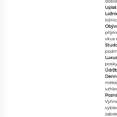
dobré
Uplat
Ložni
ložni
Obýva
přijí
vkus 
Stud
podmí
Luxus
poskyt
Údržb
Denní
měkko
vzhled
Pozná
Vyhně
vyble
zabrá