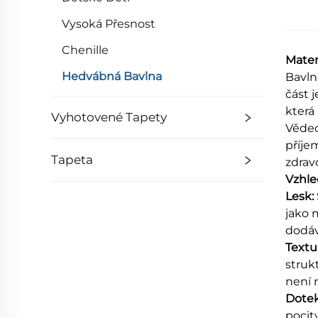
Vysoká Přesnost
Chenille
Mater
Hedvábná Bavlna
Bavln
část 
která
Vyhotovené Tapety
Vědec
příje
Tapeta
zdrav
Vzhle
Lesk:
jako 
dodáv
Textu
struk
není 
Dote
pocit