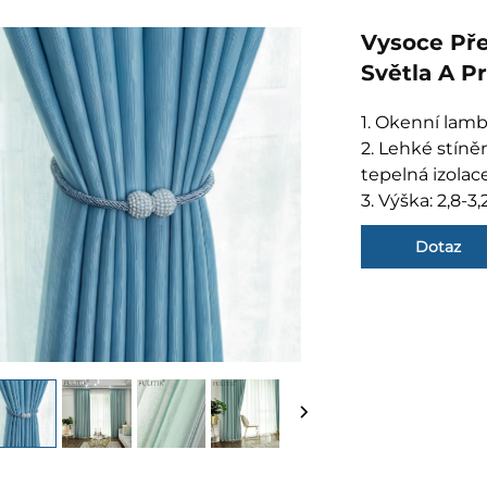
Vysoce Pře
Světla A P
1. Okenní lamb
2. Lehké stíně
tepelná izolac
3. Výška: 2,8-3,
Dotaz