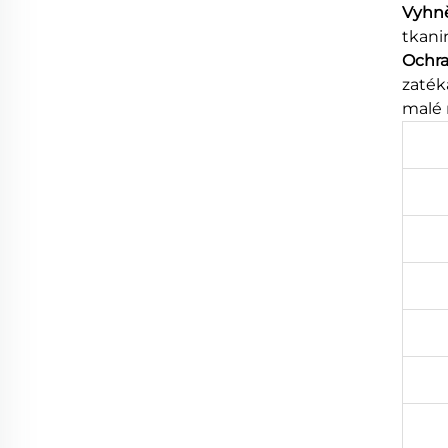
Vyhně
tkani
Ochra
zaték
malé 