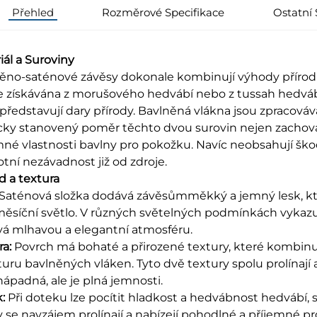
Přehled
Rozměrové Specifikace
Ostatní 
iál a Suroviny
ěno-saténové závěsy dokonale kombinují výhody přírodní
je získávána z morušového hedvábí nebo z tussah hedvábí,
 představují dary přírody. Bavlněná vlákna jsou zpracovává
ky stanovený poměr těchto dvou surovin nejen zachováv
mné vlastnosti bavlny pro pokožku. Navíc neobsahují škod
otní nezávadnost již od zdroje.
d a textura
Saténová složka dodává závěsůmměkký a jemný lesk, kter
měsíční světlo. V různých světelných podmínkách vykazu
á mlhavou a elegantní atmosféru.
ra:
Povrch má bohaté a přirozené textury, které kombin
turu bavlněných vláken. Tyto dvě textury spolu prolínají a 
nápadná, ale je plná jemnosti.
k:
Při doteku lze pocítit hladkost a hedvábnost hedvábí, 
y se navzájem prolínají a nabízejí pohodlné a příjemné 