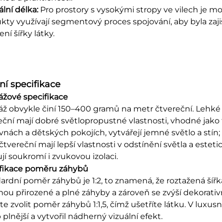
ální délka:
Pro prostory s vysokými stropy ve vilech je m
kty využívají segmentový proces spojování, aby byla zaj
ní šířky látky.
ní specifikace
žové specifikace
ž obvykle činí 150–400 gramů na metr čtvereční. Lehk
eční mají dobré světlopropustné vlastnosti, vhodné jako
vnách a dětských pokojích, vytvářejí jemné světlo a stí
čtvereční mají lepší vlastnosti v odstínění světla a este
ují soukromí i zvukovou izolaci.
fikace poměru záhybů
ardní poměr záhybů je 1:2, to znamená, že roztažená šířk
nou přirozené a plné záhyby a zároveň se zvýší dekorativ
e zvolit poměr záhybů 1:1,5, čímž ušetříte látku. V luxusn
plnější a vytvořil nádherný vizuální efekt.