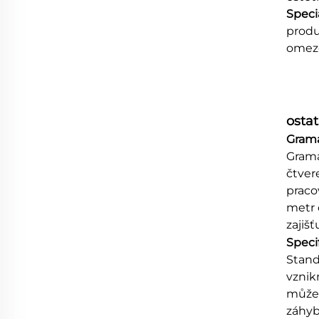
Speci
produ
omeze
ostat
Gramá
Gramá
čtver
praco
metr 
zajišť
Speci
Stand
vznik
můžet
záhyb 