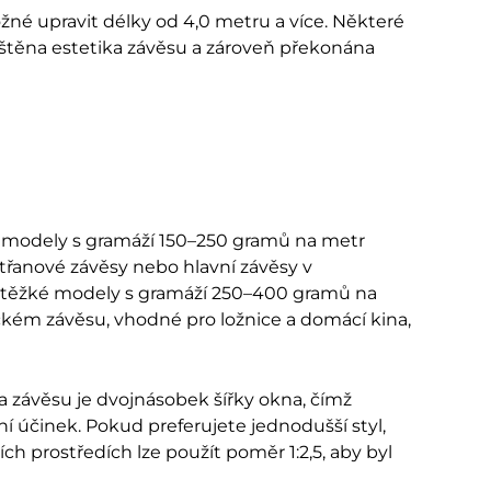
ožné upravit délky od 4,0 metru a více. Některé
ištěna estetika závěsu a zároveň překonána
é modely s gramáží 150–250 gramů na metr
 třanové závěsy nebo hlavní závěsy v
n; těžké modely s gramáží 250–400 gramů na
tickém závěsu, vhodné pro ložnice a domácí kina,
a závěsu je dvojnásobek šířky okna, čímž
ní účinek. Pokud preferujete jednodušší styl,
ích prostředích lze použít poměr 1:2,5, aby byl