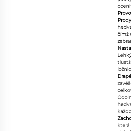
ocenit
Provo
Prody
hedvá
čímž 
zabra
Nasta
Lehký
tlustš
ložni
Drapér
zavěš
celko
Odoln
hedvá
každo
Zacho
která