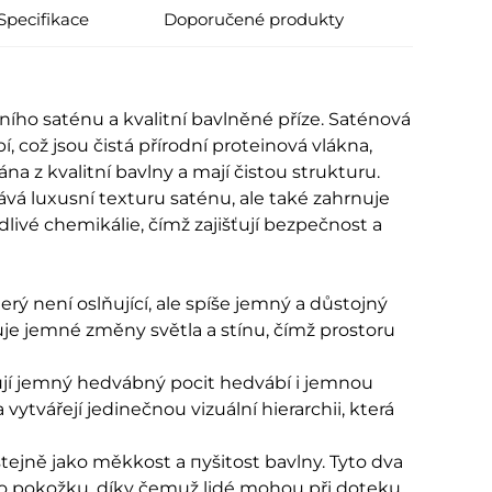
Specifikace
Doporučené produkty
ho saténu a kvalitní bavlněné příze. Saténová
 což jsou čistá přírodní proteinová vlákna,
na z kvalitní bavlny a mají čistou strukturu.
á luxusní texturu saténu, ale také zahrnuje
livé chemikálie, čímž zajišťují bezpečnost a
ý není oslňující, ale spíše jemný a důstojný
je jemné změny světla a stínu, čímž prostoru
ují jemný hedvábný pocit hedvábí i jemnou
vytvářejí jedinečnou vizuální hierarchii, která
stejně jako měkkost a пуšitost bavlny. Tyto dva
pro pokožku, díky čemuž lidé mohou při doteku