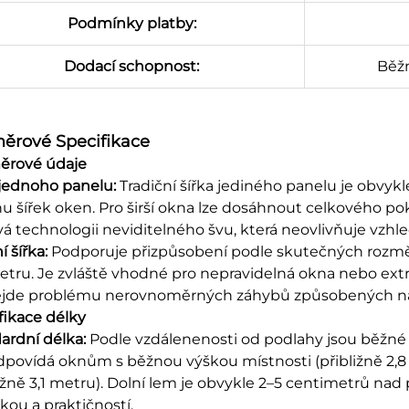
Podmínky platby:
Dodací schopnost:
Běžn
ěrové Specifikace
rové údaje​
 jednoho panelu:
Tradiční šířka jediného panelu je obvyk
nu šířek oken. Pro širší okna lze dosáhnout celkového pok
vá technologii neviditelného švu, která neovlivňuje vzhled
í šířka:
Podporuje přizpůsobení podle skutečných rozměr
etru. Je zvláště vhodné pro nepravidelná okna nebo extr
ejde problému nerovnoměrných záhybů způsobených n
fikace délky​
ardní délka:
Podle vzdálenenosti od podlahy jsou běžné s
dpovídá oknům s běžnou výškou místnosti (přibližně 2,8
ližně 3,1 metru). Dolní lem je obvykle 2–5 centimetrů 
kou a praktičností.​