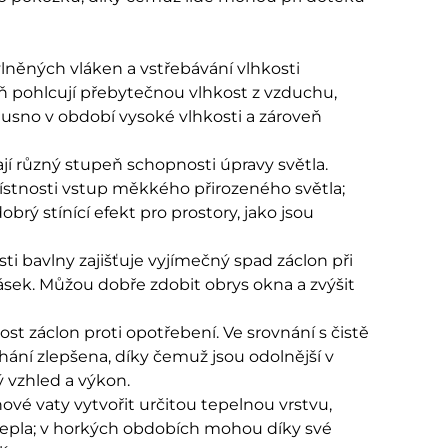
lněných vláken a vstřebávání vlhkosti
ň pohlcují přebytečnou vlhkost z vzduchu,
í dusno v období vysoké vlhkosti a zároveň
ají různý stupeň schopnosti úpravy světla.
místnosti vstup měkkého přirozeného světla;
obrý stínící efekt pro prostory, jako jsou
i bavlny zajišťuje vyjímečný spad záclon při
ásek. Můžou dobře zdobit obrys okna a zvýšit
st záclon proti opotřebení. Ve srovnání s čistě
hání zlepšena, díky čemuž jsou odolnější v
vzhled a výkon.
vé vaty vytvořit určitou tepelnou vrstvu,
t tepla; v horkých obdobích mohou díky své