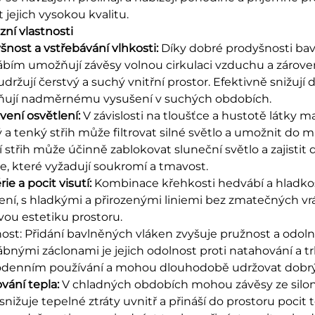
 jejich vysokou kvalitu.
zní vlastnosti
šnost a vstřebávání vlhkosti:
Díky dobré prodyšnosti bav
bím umožňují závěsy volnou cirkulaci vzduchu a zárove
udržují čerstvý a suchý vnitřní prostor. Efektivně snižuj
ňují nadměrnému vysušení v suchých obdobích.
vení osvětlení:
V závislosti na tloušťce a hustotě látky m
 a tenký střih může filtrovat silné světlo a umožnit do 
í střih může účinně zablokovat sluneční světlo a zajistit d
ce, které vyžadují soukromí a tmavost.
ie a pocit visutí:
Kombinace křehkosti hedvábí a hladkost
ení, s hladkými a přirozenými liniemi bez zmatečných vr
vou estetiku prostoru.
ost: Přidání bavlněných vláken zvyšuje pružnost a odolno
bnými záclonami je jejich odolnost proti natahování a tr
denním používání a mohou dlouhodobě udržovat dobrý 
vání tepla:
V chladných obdobích mohou závěsy ze silono
 snižuje tepelné ztráty uvnitř a přináší do prostoru poci