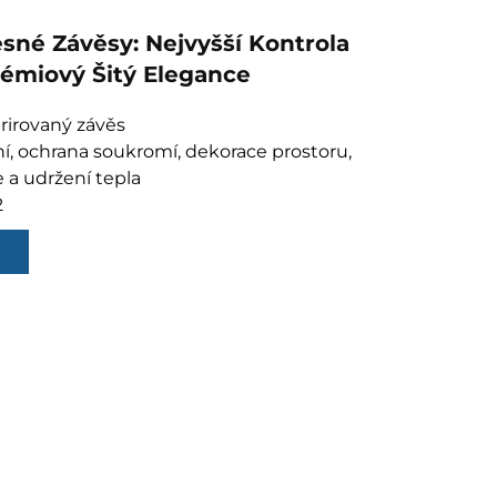
sné Závěsy: Nejvyšší Kontrola
rémiový Šitý Elegance
rirovaný závěs
ní, ochrana soukromí, dekorace prostoru,
e a udržení tepla
2