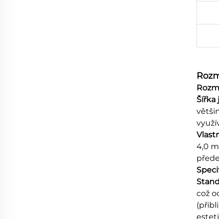
Rozm
Rozmě
Šířka
větši
využí
Vlastn
4,0 m
před
Speci
Stand
což o
(přib
esteti