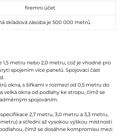
firemní účet
á skladová zásoba je 500 000 metrů.
le 1,5 metru nebo 2,0 metru, což je vhodné pro
rytí spojením více panelů. Spojovací část
.​
ů okna, s šířkami v rozmezí od 0,5 metru do
a velká okna od podlahy ke stropu, čímž se
adměrným spojováním.​
pecifikace 2,7 metru, 3,0 metru a 3,3 metru,
 metru) a střední až vysokou výškou místnosti
nad podlahou, čímž se dosáhne kompromisu mezi