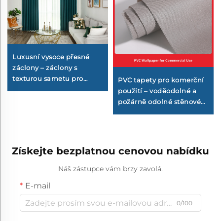
Luxusní vysoce přesné
záclony – záclony s
texturou sametu pro
PVC tapety pro komerční
tmavění, dekorativní
použití – voděodolné a
záclony třídy decor pro
požárně odolné stěnové
akcentovou stěnu v
obklady pro hotely a
obývacím pokoji
penziony, odolný materiál
na stěnovou dekoraci
vhodný pro pokládku na
Získejte bezplatnou cenovou nabídku
velké plochy
Náš zástupce vám brzy zavolá.
E-mail
0/100