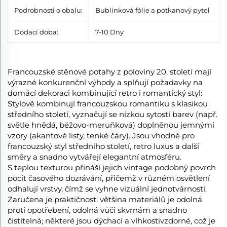
Podrobnosti o obalu:
Bublinková fólie a potkanový pytel
Dodací doba:
7
-10
Dny
Francouzské stěnové potahy z poloviny 20. století mají
výrazné konkurenční výhody a splňují požadavky na
domácí dekoraci kombinující retro i romantický styl:
Stylově kombinují francouzskou romantiku s klasikou
středního století, vyznačují se nízkou sytostí barev (např.
světle hnědá, béžovo-meruňková) doplněnou jemnými
vzory (akantové listy, tenké čáry). Jsou vhodné pro
francouzský styl středního století, retro luxus a další
směry a snadno vytvářejí elegantní atmosféru.
S teplou texturou přináší jejich vintage podobný povrch
pocit časového dozrávání, přičemž v různém osvětlení
odhalují vrstvy, čímž se vyhne vizuální jednotvárnosti.
Zaručena je praktičnost: většina materiálů je odolná
proti opotřebení, odolná vůči skvrnám a snadno
čistitelná; některé jsou dýchací a vlhkostivzdorné, což je