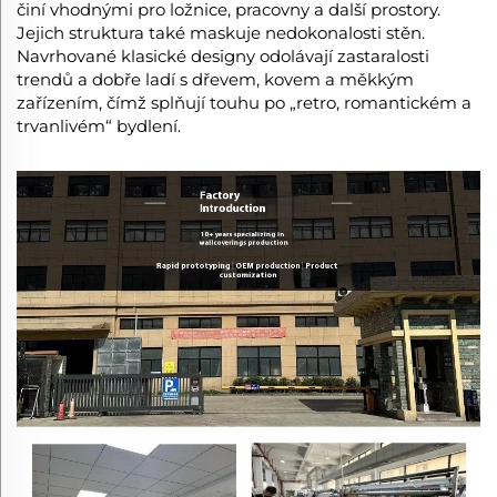
činí vhodnými pro ložnice, pracovny a další prostory.
Jejich struktura také maskuje nedokonalosti stěn.
Navrhované klasické designy odolávají zastaralosti
trendů a dobře ladí s dřevem, kovem a měkkým
zařízením, čímž splňují touhu po „retro, romantickém a
trvanlivém“ bydlení.