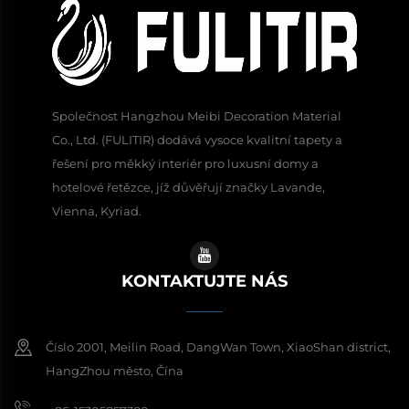
Společnost Hangzhou Meibi Decoration Material
Co., Ltd. (FULITIR) dodává vysoce kvalitní tapety a
řešení pro měkký interiér pro luxusní domy a
hotelové řetězce, jíž důvěřují značky Lavande,
Vienna, Kyriad.
KONTAKTUJTE NÁS
Číslo 2001, Meilin Road, DangWan Town, XiaoShan district,
HangZhou město, Čína