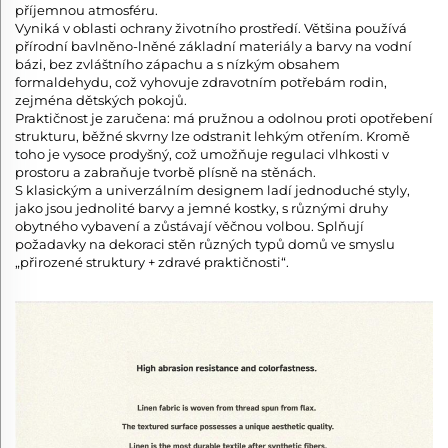
příjemnou atmosféru.
Vyniká v oblasti ochrany životního prostředí. Většina používá
přírodní bavlněno-lněné základní materiály a barvy na vodní
bázi, bez zvláštního zápachu a s nízkým obsahem
formaldehydu, což vyhovuje zdravotním potřebám rodin,
zejména dětských pokojů.
Praktičnost je zaručena: má pružnou a odolnou proti opotřebení
strukturu, běžné skvrny lze odstranit lehkým otřením. Kromě
toho je vysoce prodyšný, což umožňuje regulaci vlhkosti v
prostoru a zabraňuje tvorbě plísně na stěnách.
S klasickým a univerzálním designem ladí jednoduché styly,
jako jsou jednolité barvy a jemné kostky, s různými druhy
obytného vybavení a zůstávají věčnou volbou. Splňují
požadavky na dekoraci stěn různých typů domů ve smyslu
„přirozené struktury + zdravé praktičnosti“.