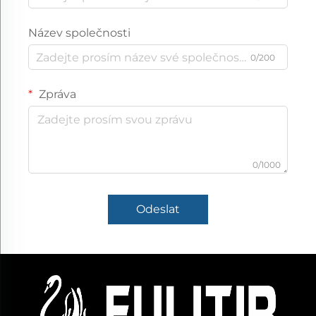
Název společnosti
0/200
Zpráva
0/1000
Odeslat