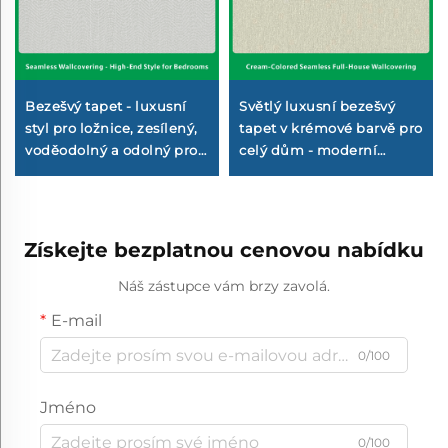
Bezešvý tapet - luxusní
Světlý luxusní bezešvý
styl pro ložnice, zesílený,
tapet v krémové barvě pro
voděodolný a odolný proti
celý dům - moderní
skvrnám, moderní
minimalistický styl pro
minimalistický styl,
pozadí stěn v obývacím
tapetování pro celý dům,
pokoji a ložnici, novinka
velkoobchod z výrobního
2025, přímo od výrobce
Získejte bezplatnou cenovou nabídku
závodu
Náš zástupce vám brzy zavolá.
E-mail
0/100
Jméno
0/100