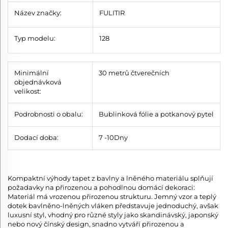
Název značky:
FULITIR
Typ modelu:
128
Minimální
30 metrů čtverečních
objednávková
velikost:
Podrobnosti o obalu:
Bublinková fólie a potkanový pytel
Dodací doba:
7
-10
Dny
Kompaktní výhody tapet z bavlny a lněného materiálu splňují
požadavky na přirozenou a pohodlnou domácí dekoraci:
Materiál má vrozenou přirozenou strukturu. Jemný vzor a teplý
dotek bavlněno-lněných vláken představuje jednoduchý, avšak
luxusní styl, vhodný pro různé styly jako skandinávský, japonský
nebo nový čínský design, snadno vytváří přirozenou a