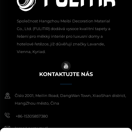
Společnost Hangzhou Meibi Decoration Material
Co., Ltd. (FULITIR) dodává vysoce kvalitní tapety a
řešení pro měkký interiér pro luxusní domy a
hotelové řetězce, jíž důvěřují značky Lavande,
Vienna, Kyriad.
KONTAKTUJTE NÁS
Číslo 2001, Meilin Road, DangWan Town, XiaoShan district,
HangZhou město, Čína
+86-15305857380
[email protected]