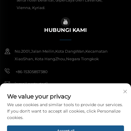
serta hotel berantai, dipercaya oleh Lavande,
Vienna, Kyriad.
HUBUNGI KAMI
No.2001,Jalan Meilin,Kota DangWan,Kecamatan
XiaoShan, Kota HangZhou,Negara Tiongkok
+86-15305857380
[email protected]
We value your privacy
We use cookies and similar tools to provide our services.
Hak Cipta © 2026 Hangzhou Meibi Decoration Materials Co., Ltd.
If you don't want to accept all cookies, click Personalize
Semua hak dilindungi.
Kebijakan Privasi
cookies.
Accept all