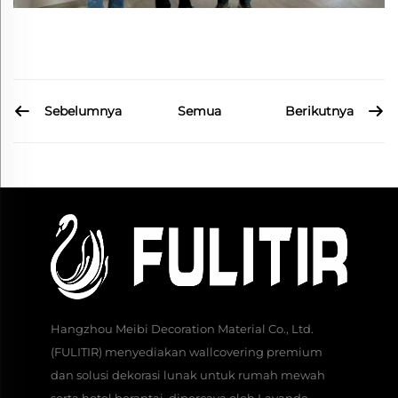
Sebelumnya
Berikutnya
Semua
Hangzhou Meibi Decoration Material Co., Ltd.
(FULITIR) menyediakan wallcovering premium
dan solusi dekorasi lunak untuk rumah mewah