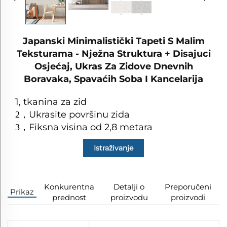
Japanski Minimalistički Tapeti S Malim
Teksturama - Nježna Struktura + Disajuci
Osjećaj, Ukras Za Zidove Dnevnih
Boravaka, Spavaćih Soba I Kancelarija
1, tkanina za zid
Ukrasite površinu zida
2
，
Fiksna visina od 2,8 metara
3
，
Istraživanje
Konkurentna
Detalji o
Preporučeni
Prikaz
prednost
proizvodu
proizvodi