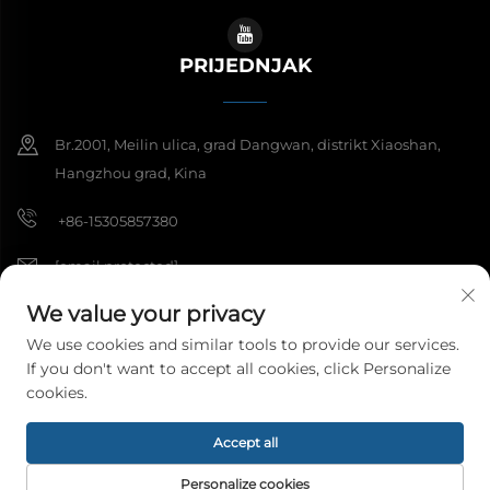
PRIJEDNJAK
Br.2001, Meilin ulica, grad Dangwan, distrikt Xiaoshan,
Hangzhou grad, Kina
+86-15305857380
[email protected]
We value your privacy
We use cookies and similar tools to provide our services.
Copyright © 2026 Hangzhou Meibi Dekoracijski materijali Co., Ltd.
If you don't want to accept all cookies, click Personalize
Sva prava su rezervirana.
Politika privatnosti
cookies.
Accept all
Personalize cookies