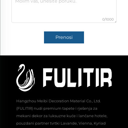
0/1000
Prenosi
Hangzhou Meibi Decoration Material Co., Ltd.
(FULITIR) nudi premium tapete i rješenja za
mekani dekor za luksuzne kuće i lančane hotele,
pouzdani partner tvrtki Lavande, Vienna, Kyriad