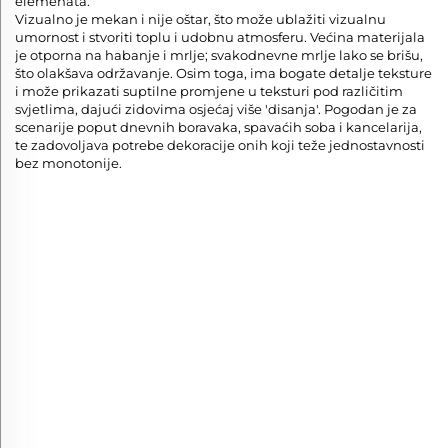
elemenata.
Vizualno je mekan i nije oštar, što može ublažiti vizualnu
umornost i stvoriti toplu i udobnu atmosferu. Većina materijala
je otporna na habanje i mrlje; svakodnevne mrlje lako se brišu,
što olakšava održavanje. Osim toga, ima bogate detalje teksture
i može prikazati suptilne promjene u teksturi pod različitim
svjetlima, dajući zidovima osjećaj više 'disanja'. Pogodan je za
scenarije poput dnevnih boravaka, spavaćih soba i kancelarija,
te zadovoljava potrebe dekoracije onih koji teže jednostavnosti
bez monotonije.