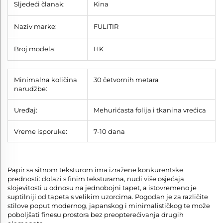
Sljedeći članak:
Kina
Naziv marke:
FULITIR
Broj modela:
HK
Minimalna količina
30 četvornih metara
narudžbe:
Uređaj:
Mehurićasta folija i tkanina vrećica
Vreme isporuke:
7-10 dana
Papir sa sitnom teksturom ima izražene konkurentske
prednosti: dolazi s finim teksturama, nudi više osjećaja
slojevitosti u odnosu na jednobojni tapet, a istovremeno je
suptilniji od tapeta s velikim uzorcima. Pogodan je za različite
stilove poput modernog, japanskog i minimalističkog te može
poboljšati finesu prostora bez preopterećivanja drugih