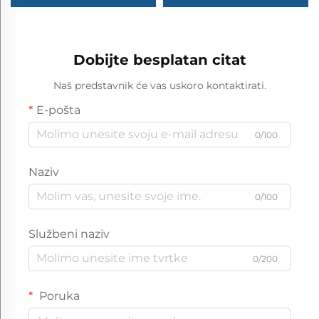
Mek i elastičan tekstura,
naglašavanje prostora,
potpuno blokiranje
francuski retro stil,
svjetlosti, zavjesa otporna
premium tekstura,
na vjetar i toplinska za
izravno s tvornice
Dobijte besplatan citat
spavaću sobu i dnevni
boravak
Naš predstavnik će vas uskoro kontaktirati.
E-pošta
0/100
Naziv
0/100
Službeni naziv
0/200
Poruka