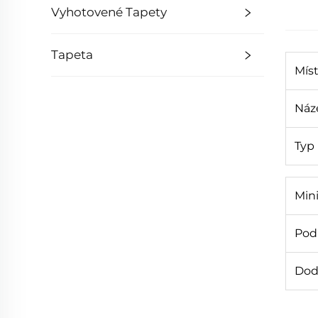
Vyhotovené Tapety
Tapeta
Mís
Náz
Typ
Min
Podr
Dod