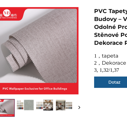
PVC Tapet
Budovy – V
Odolné Pro
Stěnové Po
Dekorace P
tapeta
1
，
Dekorace 
2
，
3, 1,32/1,37
Dotaz