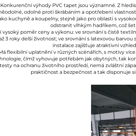
Konkurenční výhody PVC tapet jsou významné. Z hledis
něodolné, odolné proti škrábáním a opotřebení vlastnost
ako kuchyně a koupelny, stejně jako pro oblasti s vysoko
odstranit vlhkým hadříkem, což šet
í vysoký poměr ceny a výkonu: ve srovnání s čistě textilní
až 3 roky delší životnost; ve srovnání s latexovou barv
instalace zajišťuje atraktivní vzhle
Má flexibilní uplatnění v různých scénářích, s motivy ví
hnologie, čímž vyhovuje potřebám jak obytných, tak kome
testy na ochranu životního prostředí, nemá zvláštní zá
praktičnost a bezpečnost a tak disponuje 