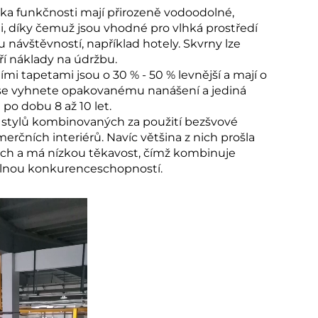
ka funkčnosti mají přirozeně vodoodolné,
i, díky čemuž jsou vhodné pro vlhká prostředí
u návštěvností, například hotely. Skvrny lze
ří náklady na údržbu.
mi tapetami jsou o 30 % - 50 % levnější a mají o
ou se vyhnete opakovanému nanášení a jediná
d po dobu 8 až 10 let.
ce stylů kombinovaných za použití bezšvové
rčních interiérů. Navíc většina z nich prošla
pach a má nízkou těkavost, čímž kombinuje
silnou konkurenceschopností.