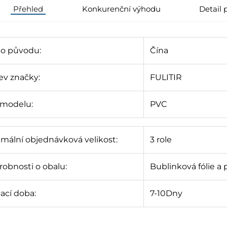
Přehled
Konkurenční výhodu
Detail
to původu:
Čína
ev značky:
FULITIR
 modelu:
PVC
imální objednávková velikost:
3 role
obnosti o obalu:
Bublinková fólie a
ací doba:
7
-10
Dny