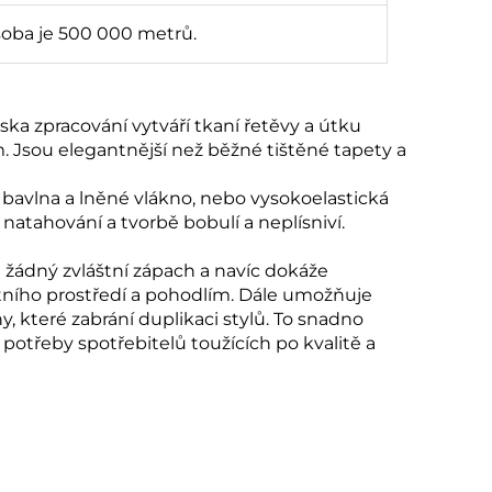
soba je 500 000 metrů.
ka zpracování vytváří tkaní řetěvy a útku
 Jsou elegantnější než běžné tištěné tapety a
e bavlna a lněné vlákno, nebo vysokoelastická
 natahování a tvorbě bobulí a neplísniví.
 žádný zvláštní zápach a navíc dokáže
tního prostředí a pohodlím. Dále umožňuje
y, které zabrání duplikaci stylů. To snadno
potřeby spotřebitelů toužících po kvalitě a