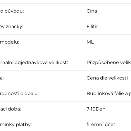
to původu:
Čína
ev značky:
Filitir
 modelu:
ML
imální objednávková velikost:
Přizpůsobené velik
a:
Cena dle velikosti
obnosti o obalu:
Bublinková fólie a
ací doba:
7
-10
Den
mínky platby:
firemní účet