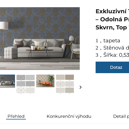
Exkluzivní
– Odolná P
Skvrn, Top
tapeta
1
，
Stěnová d
2
，
Šířka: 0,5
3
，
Dotaz
Přehled
Konkurenční výhodu
Detail