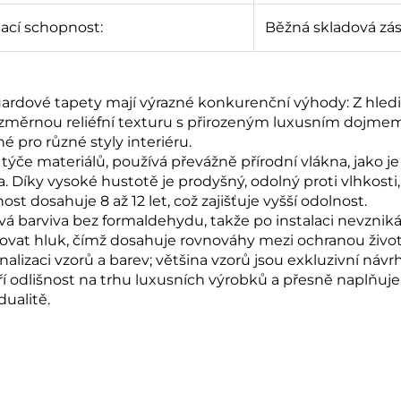
ací schopnost:
Běžná skladová zá
ardové tapety mají výrazné konkurenční výhody: Z hledis
ozměrnou reliéfní texturu s přirozeným luxusním dojmem.
é pro různé styly interiéru.
 týče materiálů, používá převážně přírodní vlákna, jako j
a. Díky vysoké hustotě je prodyšný, odolný proti vlhkosti,
ost dosahuje 8 až 12 let, což zajišťuje vyšší odolnost.
vá barviva bez formaldehydu, takže po instalaci nevzniká
ovat hluk, čímž dosahuje rovnováhy mezi ochranou živo
nalizaci vzorů a barev; většina vzorů jsou exkluzivní návrh
ří odlišnost na trhu luxusních výrobků a přesně naplňuje 
dualitě.