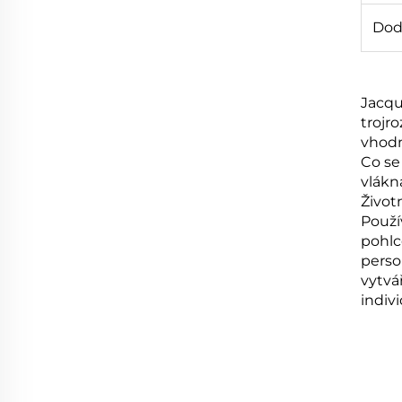
Dod
Jacqu
trojr
vhodn
Co se
vlákn
Životn
Použí
pohlc
perso
vytvá
indivi